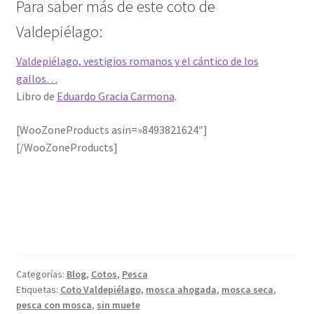
Para saber más de este coto de
Valdepiélago:
Valdepiélago, vestigios romanos y el cántico de los
gallos…
Libro de
Eduardo Gracia Carmona
.
[WooZoneProducts asin=»8493821624″]
[/WooZoneProducts]
Categorías:
Blog
,
Cotos
,
Pesca
Etiquetas:
Coto Valdepiélago
,
mosca ahogada
,
mosca seca
,
pesca con mosca
,
sin muete