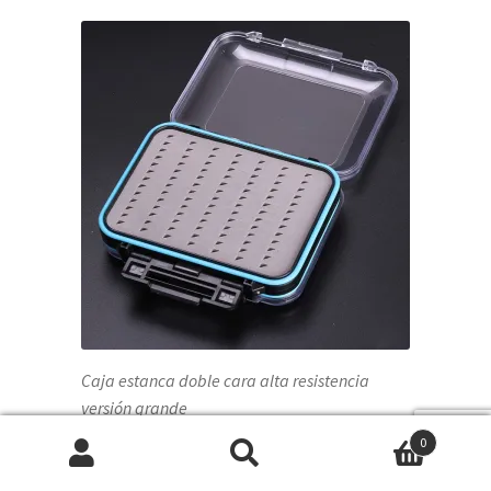
Caja estanca doble cara alta resistencia
versión grande
0
Buscar
Buscar