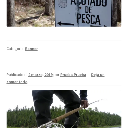
Regístrate al canal de noticias
Resultados en pesca con mosca de León
Shop
Categoría:
Banner
Tienda
Publicado el
2 marzo, 2019
por
Prueba Prueba
—
Deja un
comentario