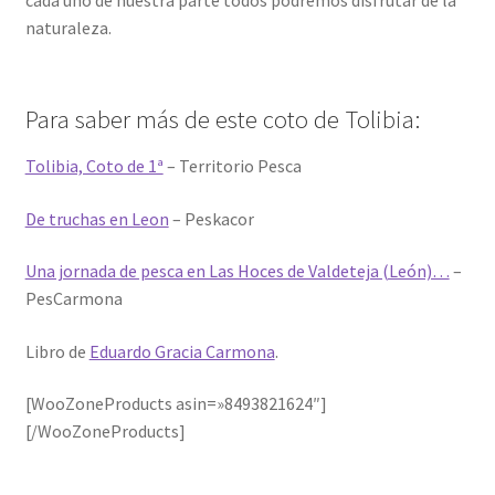
naturaleza.
Para saber más de este coto de Tolibia:
Tolibia, Coto de 1ª
– Territorio Pesca
De truchas en Leon
– Peskacor
Una jornada de pesca en Las Hoces de Valdeteja (León)…
–
PesCarmona
Libro de
Eduardo Gracia Carmona
.
[WooZoneProducts asin=»8493821624″]
[/WooZoneProducts]