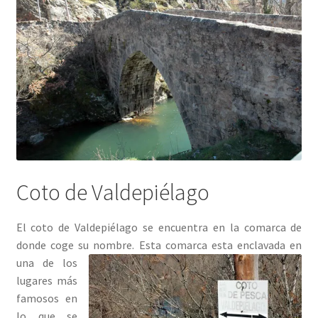
Coto de Valdepiélago
El coto de Valdepiélago se encuentra en la comarca de
donde coge su nombre. Esta comarca esta enclavada
en
una de los
lugares más
famosos en
lo que se