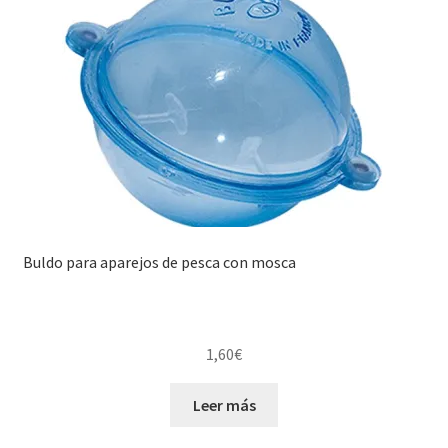
media
Regístrate al canal de noticias
Resultados en pesca con mosca de León
Shop
Tienda
Buldo para aparejos de pesca con mosca
1,60
€
Leer más