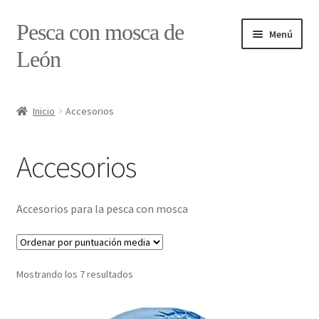
Ir
Ir
Pesca con mosca de
Menú
a
al
León
la
contenido
navegación
Inicio
Inicio
Accesorios
#7897 (sin título)
Accesorios
Caja
Estado de tramos de pesca
Accesorios para la pesca con mosca
Formulario de contacto
Ordenado
Mostrando los 7 resultados
Mi cuenta
por
puntuación
Realizar pedido