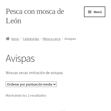
Ir
Ir
Pesca con mosca de
Menú
a
al
León
la
contenido
navegación
Inicio
Inicio
Categorías
Mosca seca
Avispas
#7897 (sin título)
Avispas
Caja
Estado de tramos de pesca
Moscas secas imitación de avispas
Formulario de contacto
Ordenado
Mostrando los 2 resultados
Mi cuenta
por
puntuación
Realizar pedido