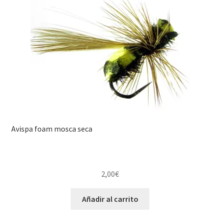
media
Regístrate al canal de noticias
Resultados en pesca con mosca de León
Shop
Tienda
Avispa foam mosca seca
2,00
€
Añadir al carrito