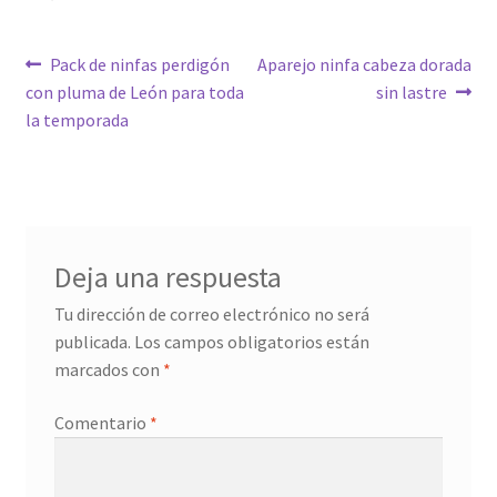
Navegación
Anterior:
Siguiente:
Pack de ninfas perdigón
Aparejo ninfa cabeza dorada
con pluma de León para toda
sin lastre
de
la temporada
entradas
Deja una respuesta
Tu dirección de correo electrónico no será
publicada.
Los campos obligatorios están
marcados con
*
Comentario
*