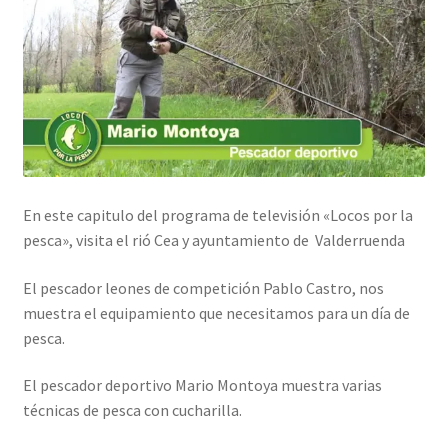
Regístrate al canal de noticias
Resultados en pesca con mosca de León
Shop
Tienda
En este capitulo del programa de televisión «Locos por la
pesca», visita el rió Cea y ayuntamiento de Valderruenda
El pescador leones de competición Pablo Castro, nos
muestra el equipamiento que necesitamos para un día de
pesca.
El pescador deportivo Mario Montoya muestra varias
técnicas de pesca con cucharilla.