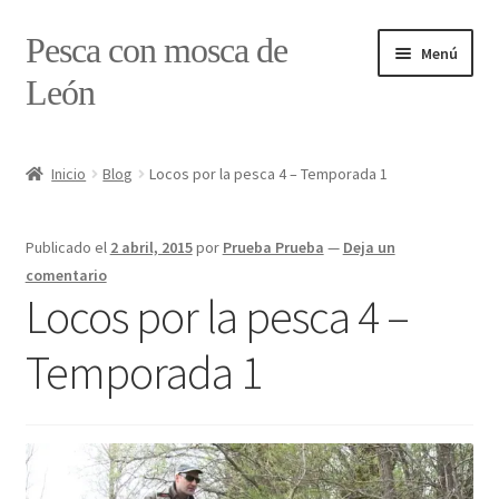
Ir
Ir
Pesca con mosca de
Menú
a
al
León
la
contenido
navegación
Inicio
Inicio
Blog
Locos por la pesca 4 – Temporada 1
#7897 (sin título)
Publicado el
2 abril, 2015
por
Prueba Prueba
—
Deja un
Caja
comentario
Locos por la pesca 4 –
Estado de tramos de pesca
Temporada 1
Formulario de contacto
Mi cuenta
Realizar pedido