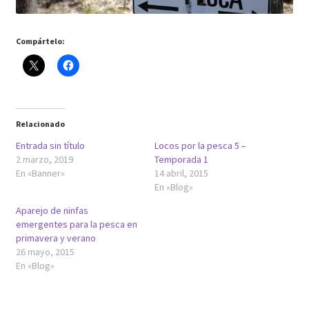
Regístrate al canal de noticias
Compártelo:
Resultados en pesca con mosca de León
Shop
Relacionado
Tienda
Entrada sin título
Locos por la pesca 5 –
2 marzo, 2019
Temporada 1
En «Banner»
14 abril, 2015
En «Blog»
Aparejo de ninfas
emergentes para la pesca en
primavera y verano
26 mayo, 2015
En «Blog»