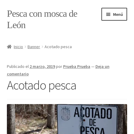
Ir
Ir
Pesca con mosca de
Menú
a
al
León
la
contenido
navegación
Inicio
Inicio
Banner
Acotado pesca
#7897 (sin título)
Publicado el
2 marzo, 2019
por
Prueba Prueba
—
Deja un
Caja
comentario
Acotado pesca
Estado de tramos de pesca
Formulario de contacto
Mi cuenta
Realizar pedido