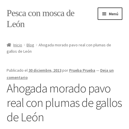
Ir
Ir
Pesca con mosca de
Menú
a
al
León
la
contenido
navegación
Inicio
Inicio
Blog
Ahogada morado pavo real con plumas de
gallos de León
#7897 (sin título)
Caja
Publicado el
30 diciembre, 2013
por
Prueba Prueba
—
Deja un
comentario
Estado de tramos de pesca
Ahogada morado pavo
real con plumas de gallos
Formulario de contacto
de León
Mi cuenta
Realizar pedido