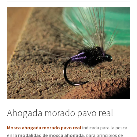
Regístrate al canal de noticias
Resultados en pesca con mosca de León
Shop
Tienda
Ahogada morado pavo real
Mosca ahogada morado pavo real
indicada para la pesca
en la
modalidad de mosca ahogada
, para principios de