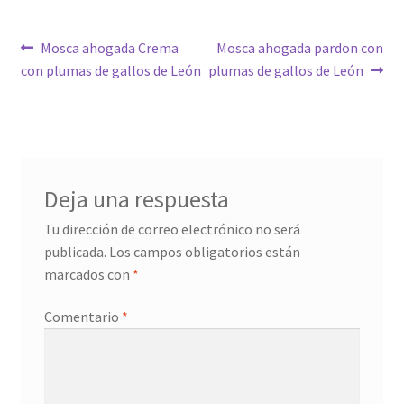
Navegación
Anterior:
Siguiente:
Mosca ahogada Crema
Mosca ahogada pardon con
con plumas de gallos de León
plumas de gallos de León
de
entradas
Deja una respuesta
Tu dirección de correo electrónico no será
publicada.
Los campos obligatorios están
marcados con
*
Comentario
*