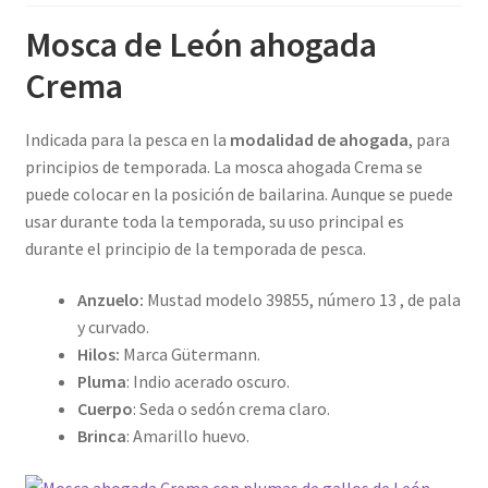
Mosca de León ahogada
Regístrate al canal de noticias
Crema
Resultados en pesca con mosca de León
Indicada para la pesca en la
modalidad de ahogada
, para
principios de temporada. La mosca ahogada Crema se
Shop
puede colocar en la posición de bailarina. Aunque se puede
usar durante toda la temporada, su uso principal es
Tienda
durante el principio de la temporada de pesca.
Anzuelo:
Mustad modelo 39855, número 13 , de pala
y curvado.
Hilos:
Marca Gütermann.
Pluma
: Indio acerado oscuro.
Cuerpo
: Seda o sedón crema claro.
Brinca
: Amarillo huevo.