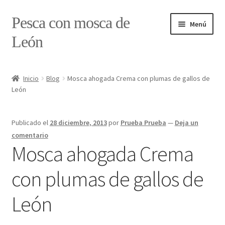
Ir
Ir
Pesca con mosca de
Menú
a
al
León
la
contenido
navegación
Inicio
Inicio
Blog
Mosca ahogada Crema con plumas de gallos de
León
#7897 (sin título)
Caja
Publicado el
28 diciembre, 2013
por
Prueba Prueba
—
Deja un
comentario
Estado de tramos de pesca
Mosca ahogada Crema
con plumas de gallos de
Formulario de contacto
León
Mi cuenta
Realizar pedido