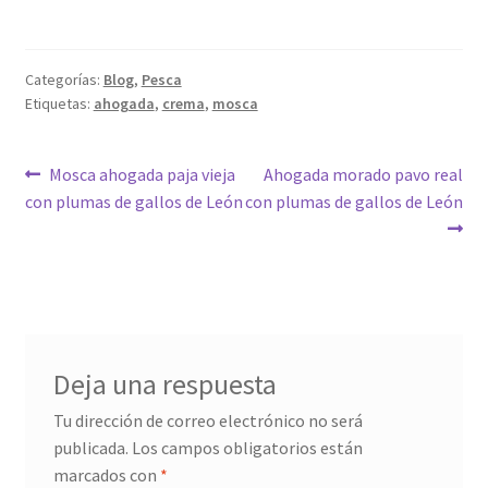
Categorías:
Blog
,
Pesca
Etiquetas:
ahogada
,
crema
,
mosca
Navegación
Anterior:
Siguiente:
Mosca ahogada paja vieja
Ahogada morado pavo real
con plumas de gallos de León
con plumas de gallos de León
de
entradas
Deja una respuesta
Tu dirección de correo electrónico no será
publicada.
Los campos obligatorios están
marcados con
*