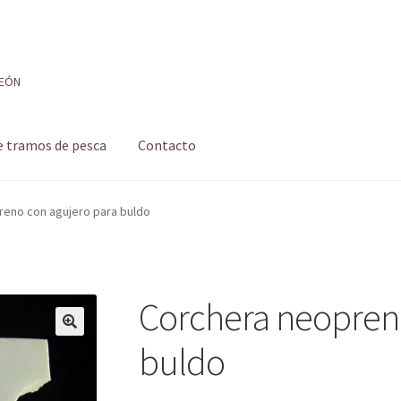
LEÓN
e tramos de pesca
Contacto
 de pesca
Formulario de contacto
Mi cuenta
Realizar pedido
reno con agujero para buldo
 pesca con mosca de León
Shop
Tienda
Corchera neopreno
buldo