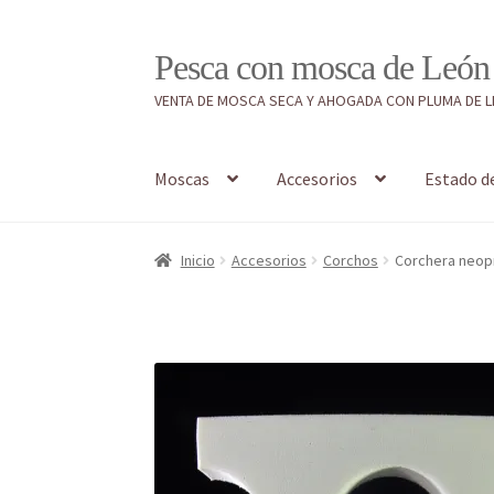
Ir
Ir
Pesca con mosca de León
a
al
VENTA DE MOSCA SECA Y AHOGADA CON PLUMA DE 
la
contenido
navegación
Moscas
Accesorios
Estado d
Inicio
#7897 (sin título)
Caja
Estado de tramos
Inicio
Accesorios
Corchos
Corchera neop
Regístrate al canal de noticias
Resultados en