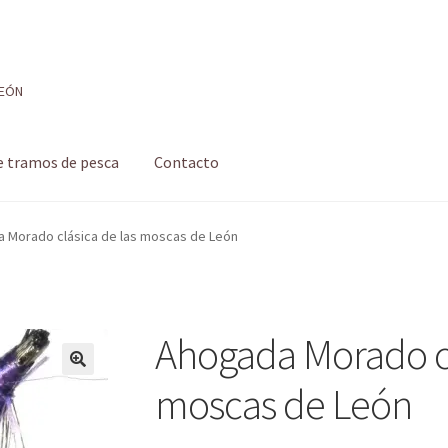
LEÓN
e tramos de pesca
Contacto
 de pesca
Formulario de contacto
Mi cuenta
Realizar pedido
 Morado clásica de las moscas de León
 pesca con mosca de León
Shop
Tienda
Ahogada Morado cl
moscas de León