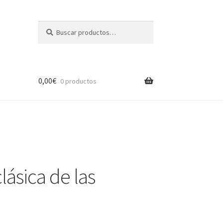
Buscar
Buscar
por:
0,00
€
0 productos
ásica de las