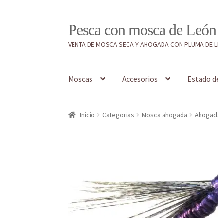
Ir
Ir
Pesca con mosca de León
a
al
VENTA DE MOSCA SECA Y AHOGADA CON PLUMA DE 
la
contenido
navegación
Moscas
Accesorios
Estado d
Inicio
#7897 (sin título)
Caja
Estado de tramos
Inicio
Categorías
Mosca ahogada
Ahogada
Regístrate al canal de noticias
Resultados en