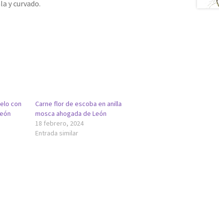
a y curvado.
uelo con
Carne flor de escoba en anilla
León
mosca ahogada de León
18 febrero, 2024
Entrada similar