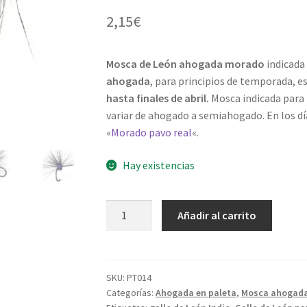
2,15
€
Mosca de León ahogada morado
indicada 
ahogada
, para principios de temporada, 
hasta finales de abril.
Mosca indicada para 
variar de ahogado a semiahogado. En los día
«
Morado pavo real
«.
Hay existencias
Ahogada
Añadir al carrito
Morado
clásica
de
las
SKU:
PT014
Categorías:
Ahogada en paleta
,
Mosca ahogad
moscas