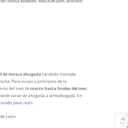
rdo
,
mosca ahogada
,
Mosca de León
,
principio
d de mosca ahogada
también llamada
ucha. Para su uso a principios de la
eros del mes de
marzo hasta finales del mes
puede variar de ahogada a semiahogada. En
orado pavo real
«.
 de León.