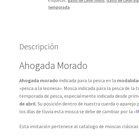
Etiquetas:
gallo de León Indio
,
Gallo de León pa
de
temporada
León
cantidad
Descripción
Ahogada Morado
Ahogada morado
indicada para la pesca en la
modalida
«pesca a la leonesa». Mosca indicada para la pesca de la tr
temporada de pesca, especialmente indicada desde prim
de abril.
Su posición dentro de nuestra cuerda o aparejo 
los días de lluvia esta mosca se debe de cambiar por la «
M
Esta imitación pertenece al catalogo de moscas clásicas