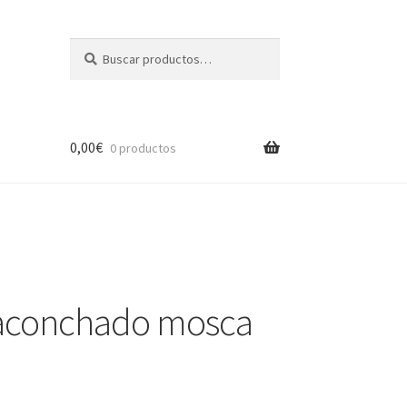
Buscar
Buscar
por:
0,00
€
0 productos
aconchado mosca