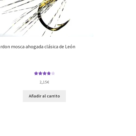
rdon mosca ahogada clásica de León
Valorado
2,15
€
con
4.00
de 5
Añadir al carrito