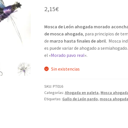
2,15
€
Mosca de León ahogada morado aconch
de mosca ahogada
, para principios de t
de
marzo hasta finales de abril.
Mosca indi
es puede variar de ahogado a semiahogado. E
el «
Morado pavo real
«.
Sin existencias
SKU:
PT016
Categorías:
Ahogada en paleta
,
Mosca ahogad
Etiquetas:
Gallo de León pardo
,
mosca ahogad