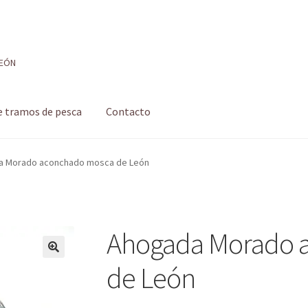
LEÓN
e tramos de pesca
Contacto
 de pesca
Formulario de contacto
Mi cuenta
Realizar pedido
a Morado aconchado mosca de León
 pesca con mosca de León
Shop
Tienda
Ahogada Morado 
de León