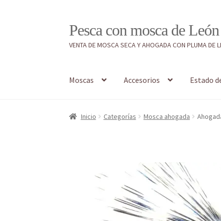
Ir
Ir
Pesca con mosca de León
a
al
VENTA DE MOSCA SECA Y AHOGADA CON PLUMA DE 
la
contenido
navegación
Moscas
Accesorios
Estado d
Inicio
#7897 (sin título)
Caja
Estado de tramos
Inicio
Categorías
Mosca ahogada
Ahogad
Regístrate al canal de noticias
Resultados en