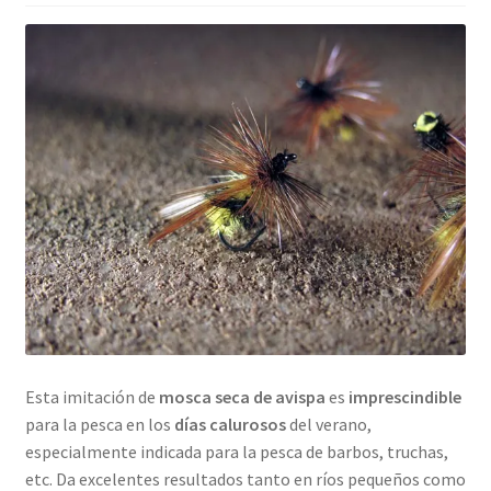
Regístrate al canal de noticias
Resultados en pesca con mosca de León
Shop
Tienda
Esta imitación de
mosca seca de avispa
es
imprescindible
para la pesca en los
días calurosos
del verano,
especialmente indicada para la pesca de barbos, truchas,
etc. Da excelentes resultados tanto en ríos pequeños como