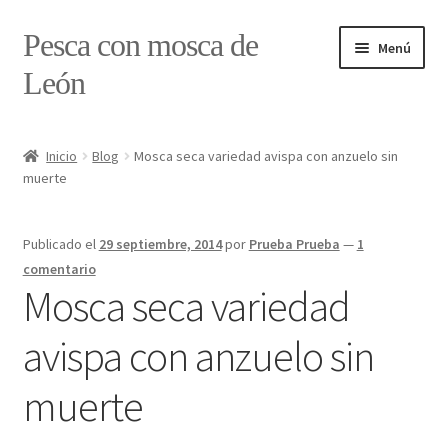
Ir
Ir
Pesca con mosca de
Menú
a
al
León
la
contenido
navegación
Inicio
Inicio
Blog
Mosca seca variedad avispa con anzuelo sin
muerte
#7897 (sin título)
Caja
Publicado el
29 septiembre, 2014
por
Prueba Prueba
—
1
comentario
Estado de tramos de pesca
Mosca seca variedad
avispa con anzuelo sin
Formulario de contacto
muerte
Mi cuenta
Realizar pedido