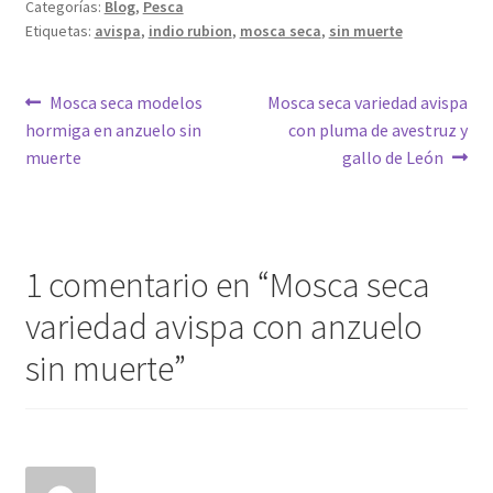
Categorías:
Blog
,
Pesca
Etiquetas:
avispa
,
indio rubion
,
mosca seca
,
sin muerte
Navegación
Anterior:
Siguiente:
Mosca seca modelos
Mosca seca variedad avispa
hormiga en anzuelo sin
con pluma de avestruz y
de
muerte
gallo de León
entradas
1 comentario en “
Mosca seca
variedad avispa con anzuelo
sin muerte
”