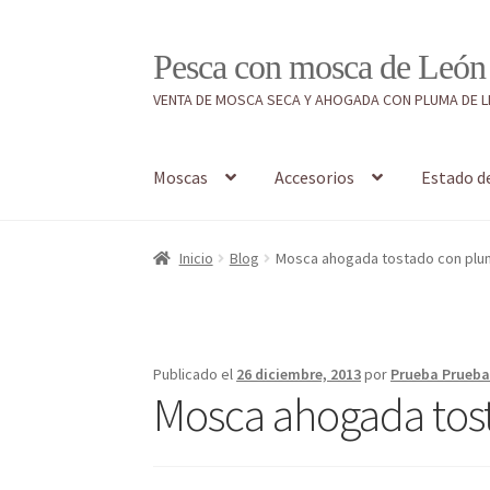
Ir
Ir
Pesca con mosca de León
a
al
VENTA DE MOSCA SECA Y AHOGADA CON PLUMA DE 
la
contenido
navegación
Moscas
Accesorios
Estado d
Inicio
#7897 (sin título)
Caja
Estado de tramos
Inicio
Blog
Mosca ahogada tostado con plum
Regístrate al canal de noticias
Resultados en
Publicado el
26 diciembre, 2013
por
Prueba Prueb
Mosca ahogada tost