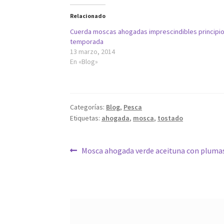
Relacionado
Cuerda moscas ahogadas imprescindibles principi
temporada
13 marzo, 2014
En «Blog»
Categorías:
Blog
,
Pesca
Etiquetas:
ahogada
,
mosca
,
tostado
Navegación
Anterior:
Mosca ahogada verde aceituna con plumas
de
entradas