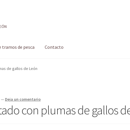
LEÓN
e tramos de pesca
Contacto
 de pesca
Formulario de contacto
Mi cuenta
Realizar pedido
as de gallos de León
 pesca con mosca de León
Shop
Tienda
a
—
Deja un comentario
ado con plumas de gallos d