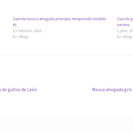
o
Cuerda mosca ahogada principio temporada modelo
Cuerda pa
#1
sereno
13 febrero, 2015
1 julio, 2
En «Blog»
En «Blog
Siguiente:
 de gallos de León
Mosca ahogada gris 