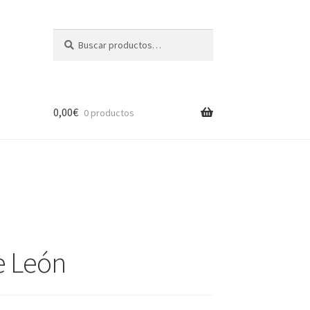
Buscar
Buscar
por:
0,00
€
0 productos
e León