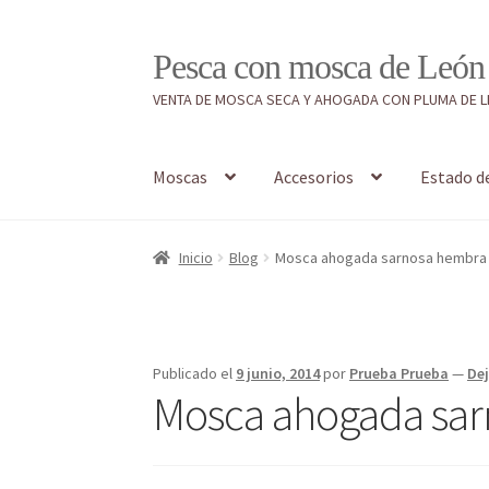
Ir
Ir
Pesca con mosca de León
a
al
VENTA DE MOSCA SECA Y AHOGADA CON PLUMA DE 
la
contenido
navegación
Moscas
Accesorios
Estado d
Inicio
#7897 (sin título)
Caja
Estado de tramos
Inicio
Blog
Mosca ahogada sarnosa hembra
Regístrate al canal de noticias
Resultados en
Publicado el
9 junio, 2014
por
Prueba Prueba
—
De
Mosca ahogada sa