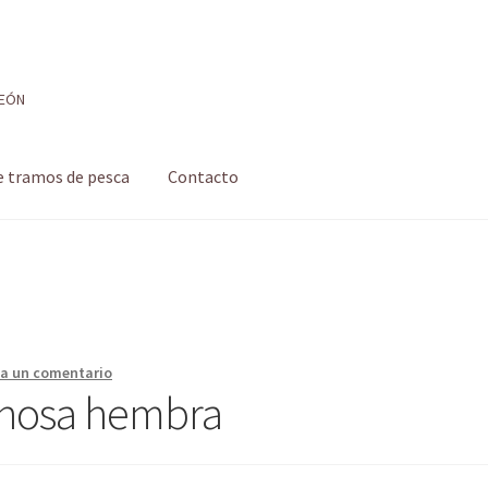
LEÓN
e tramos de pesca
Contacto
 de pesca
Formulario de contacto
Mi cuenta
Realizar pedido
 pesca con mosca de León
Shop
Tienda
ja un comentario
rnosa hembra