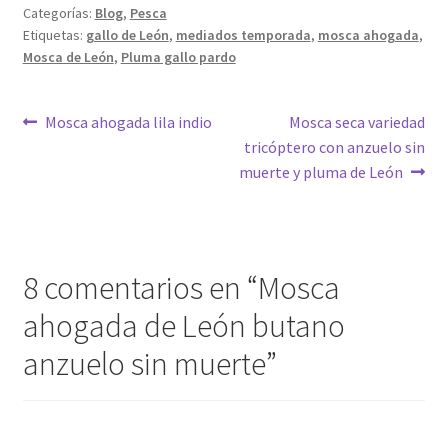
Categorías:
Blog
,
Pesca
Etiquetas:
gallo de León
,
mediados temporada
,
mosca ahogada
,
Mosca de León
,
Pluma gallo pardo
Navegación
Anterior:
Siguiente:
Mosca ahogada lila indio
Mosca seca variedad
tricóptero con anzuelo sin
de
muerte y pluma de León
entradas
8 comentarios en “
Mosca
ahogada de León butano
anzuelo sin muerte
”