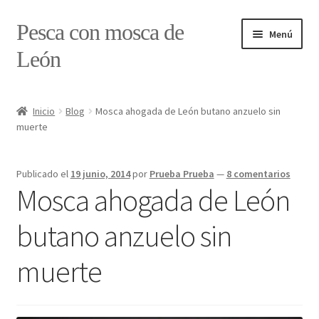
Ir
Ir
Pesca con mosca de
Menú
a
al
León
la
contenido
navegación
Inicio
Inicio
Blog
Mosca ahogada de León butano anzuelo sin
muerte
#7897 (sin título)
Caja
Publicado el
19 junio, 2014
por
Prueba Prueba
—
8 comentarios
Mosca ahogada de León
Estado de tramos de pesca
butano anzuelo sin
Formulario de contacto
muerte
Mi cuenta
Realizar pedido