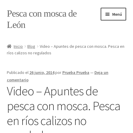
Ir
Ir
Pesca con mosca de
Menú
a
al
León
la
contenido
navegación
Inicio
Inicio
Blog
Video – Apuntes de pesca con mosca. Pesca en
ríos calizos no regulados
#7897 (sin título)
Caja
Publicado el
26 junio, 2014
por
Prueba Prueba
—
Deja un
comentario
Estado de tramos de pesca
Video – Apuntes de
pesca con mosca. Pesca
Formulario de contacto
en ríos calizos no
Mi cuenta
Realizar pedido