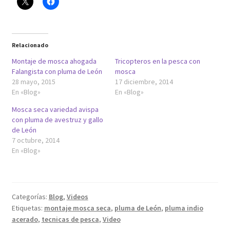
Relacionado
Montaje de mosca ahogada
Tricopteros en la pesca con
Falangista con pluma de León
mosca
28 mayo, 2015
17 diciembre, 2014
En «Blog»
En «Blog»
Mosca seca variedad avispa
con pluma de avestruz y gallo
de León
7 octubre, 2014
En «Blog»
Categorías:
Blog
,
Videos
Etiquetas:
montaje mosca seca
,
pluma de León
,
pluma indio
acerado
,
tecnicas de pesca
,
Video