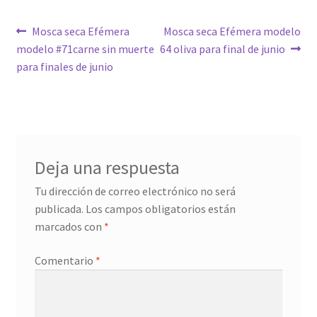
Navegación
Anterior:
Siguiente:
Mosca seca Efémera
Mosca seca Efémera modelo
modelo #71carne sin muerte
64 oliva para final de junio
de
para finales de junio
entradas
Deja una respuesta
Tu dirección de correo electrónico no será
publicada.
Los campos obligatorios están
marcados con
*
Comentario
*