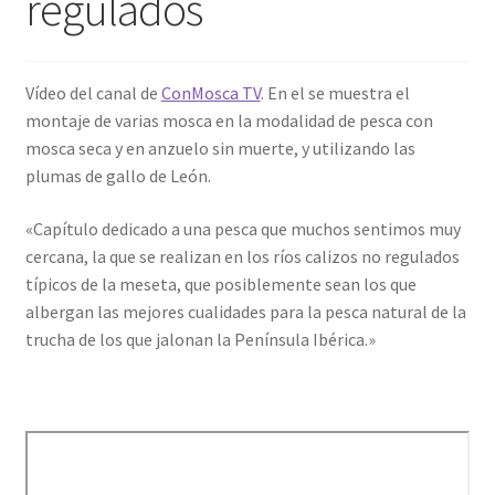
regulados
Regístrate al canal de noticias
Vídeo del canal de
ConMosca TV
. En el se muestra el
Resultados en pesca con mosca de León
montaje de varias mosca en la modalidad de pesca con
mosca seca y en anzuelo sin muerte, y utilizando las
Shop
plumas de gallo de León.
«Capítulo dedicado a una pesca que muchos sentimos muy
Tienda
cercana, la que se realizan en los ríos calizos no regulados
típicos de la meseta, que posiblemente sean los que
albergan las mejores cualidades para la pesca natural de la
trucha de los que jalonan la Península Ibérica.»