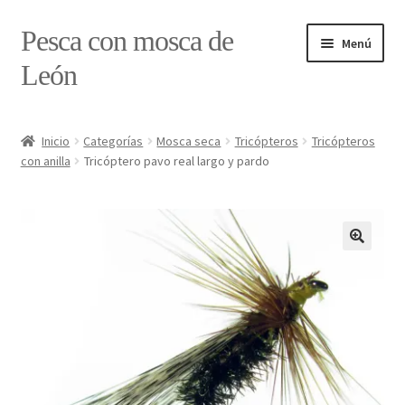
Ir
Ir
Pesca con mosca de
Menú
a
al
León
la
contenido
navegación
Inicio
Inicio
Categorías
Mosca seca
Tricópteros
Tricópteros
con anilla
Tricóptero pavo real largo y pardo
#7897 (sin título)
Caja
Estado de tramos de pesca
Formulario de contacto
Mi cuenta
Realizar pedido