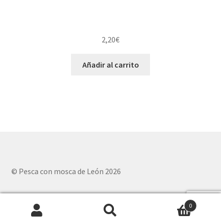
2,20
€
Añadir al carrito
© Pesca con mosca de León 2026
0
Buscar
Buscar