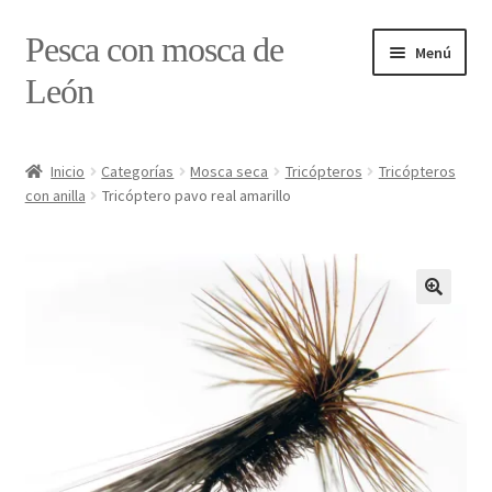
Ir
Ir
Pesca con mosca de
Menú
a
al
León
la
contenido
navegación
Inicio
Inicio
Categorías
Mosca seca
Tricópteros
Tricópteros
con anilla
Tricóptero pavo real amarillo
#7897 (sin título)
Caja
Estado de tramos de pesca
Formulario de contacto
Mi cuenta
Realizar pedido