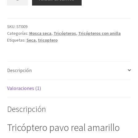
pavo
real
amarillo
cantidad
SKU:
ST009
Categorías:
Mosca seca
,
Tricópteros
,
Tricópteros con anilla
Etiquetas:
Seca
,
tricoptero
Descripción
Valoraciones (1)
Descripción
Tricóptero pavo real amarillo