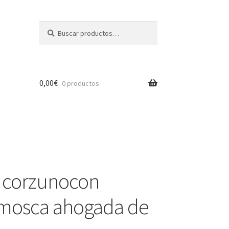
Buscar
Buscar
por:
0,00
€
0 productos
o corzunocon
, mosca ahogada de