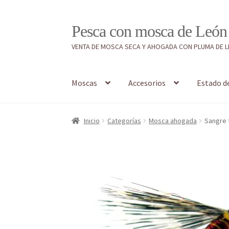
Ir
Ir
Pesca con mosca de León
a
al
VENTA DE MOSCA SECA Y AHOGADA CON PLUMA DE 
la
contenido
navegación
Moscas
Accesorios
Estado d
Inicio
#7897 (sin título)
Caja
Estado de tramos
Inicio
Categorías
Mosca ahogada
Sangre 
Regístrate al canal de noticias
Resultados en