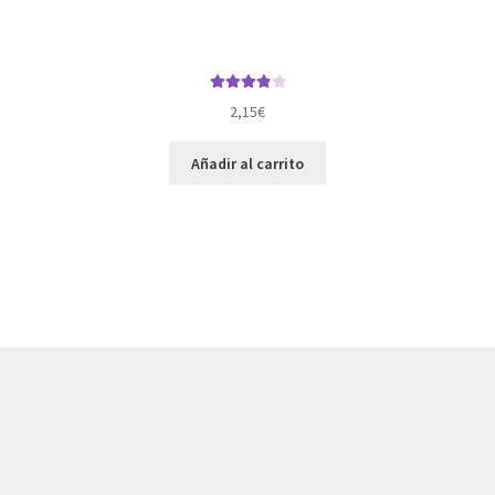
Valorado
2,15
€
con
4.00
de 5
Añadir al carrito