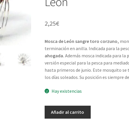
León
2,25
€
Mosca de León sangre toro corzuno,
mont
terminación en anilla. Indicada para la pes
ahogada.
Además mosca indicada para la pe
versión especial para la pesca para media
hasta primeros de junio. Este mosquito se t
los días soleados. Su posición es siempre d
Hay existencias
Sangre
Añadir al carrito
toro
pardo