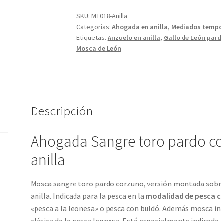
corzunocon
anzuelo
SKU:
MT018-Anilla
Categorías:
Ahogada en anilla
,
Mediados tempo
en
Etiquetas:
Anzuelo en anilla
,
Gallo de León par
anilla,
Mosca de León
mosca
ahogada
de
León
cantidad
Descripción
Ahogada Sangre toro pardo c
anilla
Mosca sangre toro pardo corzuno, versión montada sobre
anilla. Indicada para la pesca en la
modalidad de pesca 
«pesca a la leonesa» o pesca con buldó. Además mosca ind
clásica de la pesca leonesa. Está especialmente indicad