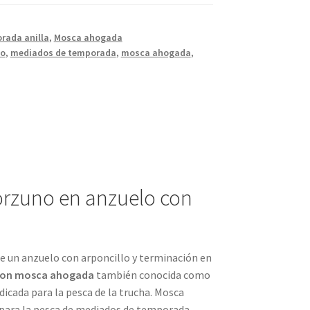
rada anilla
,
Mosca ahogada
do
,
mediados de temporada
,
mosca ahogada
,
orzuno en anzuelo con
 un anzuelo con arponcillo y terminación en
con mosca ahogada
también conocida como
icada para la pesca de la trucha. Mosca
a para la pesca de mediados de temporada,