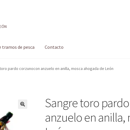
LEÓN
e tramos de pesca
Contacto
 de pesca
Formulario de contacto
Mi cuenta
Realizar pedido
toro pardo corzunocon anzuelo en anilla, mosca ahogada de León
 pesca con mosca de León
Shop
Tienda
Sangre toro pard
anzuelo en anilla