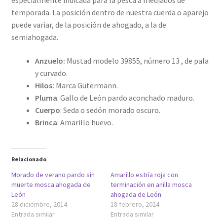
especialmente indicada para la pesca a mediados de
temporada. La posición dentro de nuestra cuerda o aparejo
puede variar, de la posición de ahogado, a la de
semiahogada.
Anzuelo:
Mustad modelo 39855, número 13 , de pala
y curvado.
Hilos:
Marca Gütermann.
Pluma
: Gallo de León pardo aconchado maduro.
Cuerpo
: Seda o sedón morado oscuro.
Brinca
: Amarillo huevo.
Relacionado
Morado de verano pardo sin
Amarillo estría roja con
muerte mosca ahogada de
terminación en anilla mosca
León
ahogada de León
28 diciembre, 2014
18 febrero, 2024
Entrada similar
Entrada similar