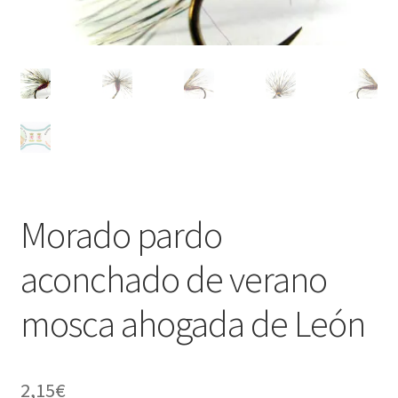
Regístrate al canal de noticias
Resultados en pesca con mosca de León
Shop
Tienda
Morado pardo
aconchado de verano
mosca ahogada de León
2,15
€