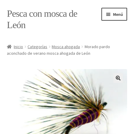
Ir
Ir
Pesca con mosca de
Menú
a
al
León
la
contenido
navegación
Inicio
Inicio
Categorías
Mosca ahogada
Morado pardo
aconchado de verano mosca ahogada de León
#7897 (sin título)
Caja
Estado de tramos de pesca
Formulario de contacto
Mi cuenta
Realizar pedido