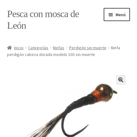
Ir
Ir
Pesca con mosca de
Menú
a
al
León
la
contenido
navegación
Inicio
Inicio
Categorías
Ninfas
Perdigón sin muerte
Ninfa
perdigón cabeza dorada modelo 103 sin muerte
#7897 (sin título)
Caja
Estado de tramos de pesca
Formulario de contacto
Mi cuenta
Realizar pedido