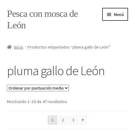
Ir
Ir
Pesca con mosca de
Menú
a
al
León
la
contenido
navegación
Inicio
Inicio
Productos etiquetados “pluma gallo de León”
#7897 (sin título)
pluma gallo de León
Caja
Estado de tramos de pesca
Ordenado
Mostrando 1–16 de 47 resultados
Formulario de contacto
por
puntuación
Mi cuenta
1
2
3
media
Realizar pedido