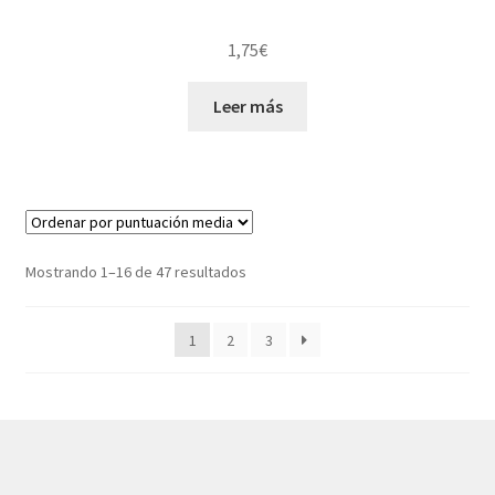
1,75
€
Leer más
Ordenado
Mostrando 1–16 de 47 resultados
por
puntuación
1
2
3
media