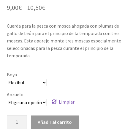
Rango
9,00
€
-
10,50
€
de
Cuerda para la pesca con mosca ahogada con plumas de
precios:
gallo de León para el principio de la temporada con tres
desde
moscas. Esta aparejo monta tres moscas especialmente
seleccionadas para la pesca durante el principio de la
9,00€
temporada.
hasta
10,50€
Boya
Anzuelo
Limpiar
Cuerda
Añadir al carrito
mosca