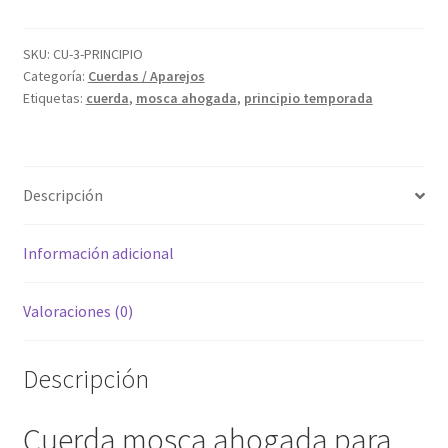
ahogada
principio
temporada
SKU:
CU-3-PRINCIPIO
Categoría:
Cuerdas / Aparejos
de
Etiquetas:
cuerda
,
mosca ahogada
,
principio temporada
3
moscas
cantidad
Descripción
Información adicional
Valoraciones (0)
Descripción
Cuerda mosca ahogada para