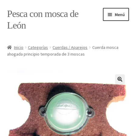
Ir
Ir
Pesca con mosca de
Menú
a
al
León
la
contenido
navegación
Inicio
Inicio
Categorías
Cuerdas / Aparejos
Cuerda mosca
ahogada principio temporada de 3 moscas
#7897 (sin título)
Caja
Estado de tramos de pesca
Formulario de contacto
Mi cuenta
Realizar pedido