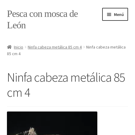
Ir
Ir
Pesca con mosca de
Menú
a
al
León
la
contenido
navegación
Inicio
Inicio
Ninfa cabeza metálica 85 cm 4
Ninfa cabeza metálica
85 cm 4
#7897 (sin título)
Caja
Ninfa cabeza metálica 85
Estado de tramos de pesca
cm 4
Formulario de contacto
Mi cuenta
Realizar pedido