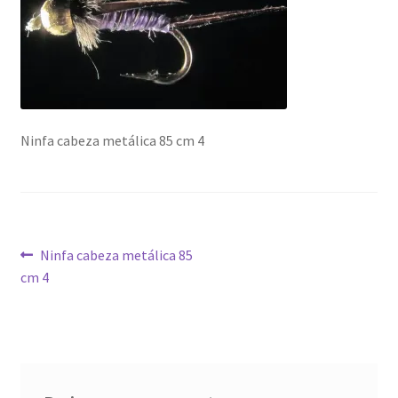
Regístrate al canal de noticias
Resultados en pesca con mosca de León
Shop
Ninfa cabeza metálica 85 cm 4
Tienda
Navegación
Anterior:
Ninfa cabeza metálica 85
cm 4
de
entradas