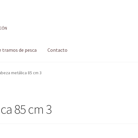
LEÓN
e tramos de pesca
Contacto
 de pesca
Formulario de contacto
Mi cuenta
Realizar pedido
abeza metálica 85 cm 3
 pesca con mosca de León
Shop
Tienda
ica 85 cm 3