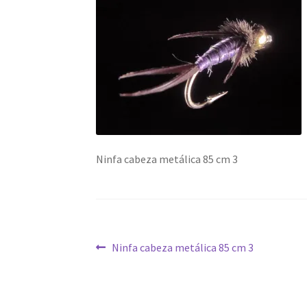
Ninfa cabeza metálica 85 cm 3
Navegación
Anterior:
Ninfa cabeza metálica 85 cm 3
de
entradas