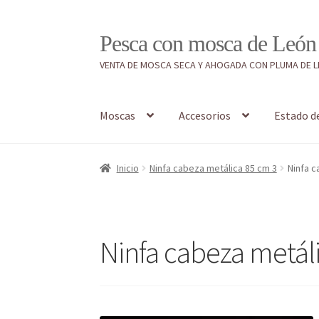
Ir
Ir
Pesca con mosca de León
a
al
VENTA DE MOSCA SECA Y AHOGADA CON PLUMA DE 
la
contenido
navegación
Moscas
Accesorios
Estado d
Inicio
#7897 (sin título)
Caja
Estado de tramos
Inicio
Ninfa cabeza metálica 85 cm 3
Ninfa c
Regístrate al canal de noticias
Resultados en
Ninfa cabeza metál