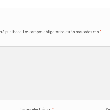
erá publicada.
Los campos obligatorios están marcados con
*
Correo electrónico
*
We