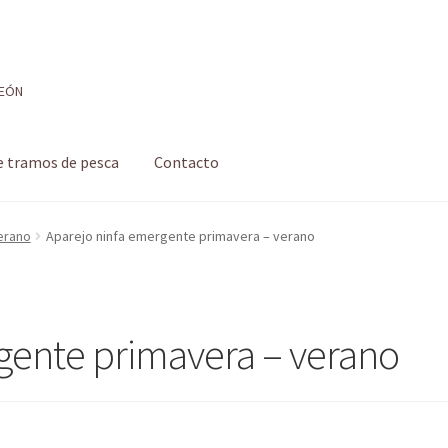
LEÓN
e tramos de pesca
Contacto
 de pesca
Formulario de contacto
Mi cuenta
Realizar pedido
erano
Aparejo ninfa emergente primavera – verano
 pesca con mosca de León
Shop
Tienda
gente primavera – verano