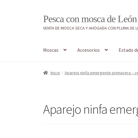
Ir
Ir
Pesca con mosca de León
a
al
VENTA DE MOSCA SECA Y AHOGADA CON PLUMA DE 
la
contenido
navegación
Moscas
Accesorios
Estado d
Inicio
#7897 (sin título)
Caja
Estado de tramos
Inicio
Aparejo ninfa emergente primavera – v
Regístrate al canal de noticias
Resultados en
Aparejo ninfa emer