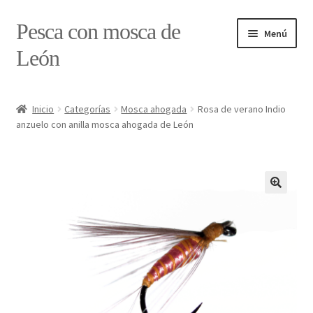
Ir
Ir
Pesca con mosca de
Menú
a
al
León
la
contenido
navegación
Inicio
Inicio
Categorías
Mosca ahogada
Rosa de verano Indio
anzuelo con anilla mosca ahogada de León
#7897 (sin título)
Caja
Estado de tramos de pesca
Formulario de contacto
Mi cuenta
Realizar pedido