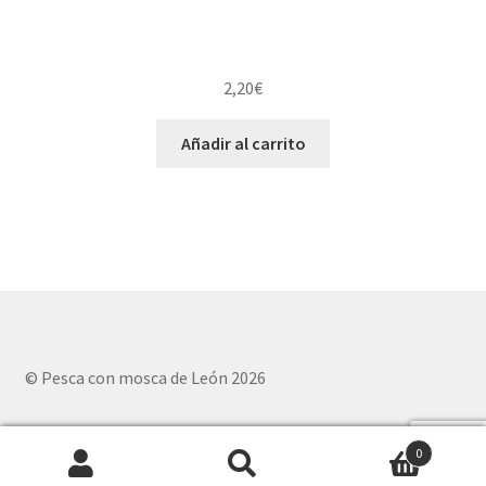
2,20
€
Añadir al carrito
© Pesca con mosca de León 2026
0
Buscar
Buscar