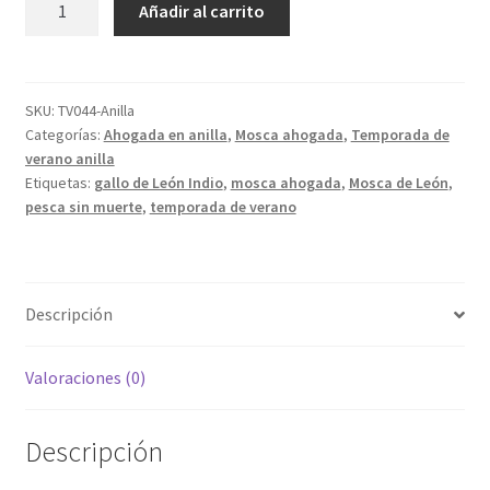
Añadir al carrito
de
verano
Indio
anzuelo
SKU:
TV044-Anilla
Categorías:
Ahogada en anilla
,
Mosca ahogada
,
Temporada de
con
verano anilla
anilla
Etiquetas:
gallo de León Indio
,
mosca ahogada
,
Mosca de León
,
mosca
pesca sin muerte
,
temporada de verano
ahogada
de
León
cantidad
Descripción
Valoraciones (0)
Descripción