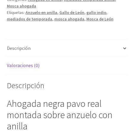
Mosca ahogada
anilla,
Etiquetas:
Anzuelo en anilla
,
Gallo de León
,
gallo indio
,
mosca
mediados de temporada
,
mosca ahogada
,
Mosca de León
ahogada
de
León
cantidad
Descripción
Valoraciones (0)
Descripción
Ahogada negra pavo real
montada sobre anzuelo con
anilla