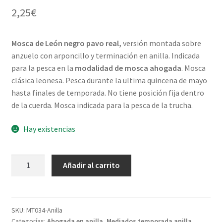
2,25
€
Mosca de León negro pavo real,
versión montada sobre
anzuelo con arponcillo y terminación en anilla. Indicada
para la pesca en la
modalidad de mosca ahogada
. Mosca
clásica leonesa. Pesca durante la ultima quincena de mayo
hasta finales de temporada. No tiene posición fija dentro
de la cuerda. Mosca indicada para la pesca de la trucha.
Hay existencias
Negra
Añadir al carrito
pavo
real,
en
anzuelo
SKU:
MT034-Anilla
Categorías:
Ahogada en anilla
,
Mediados temporada anilla
,
con