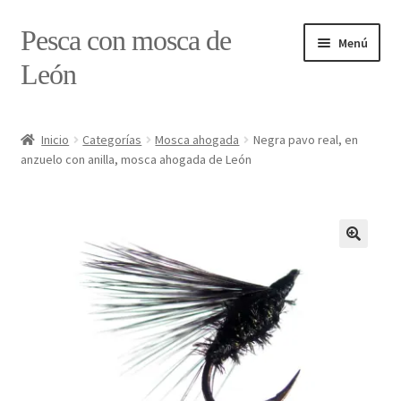
Ir
Ir
Pesca con mosca de
Menú
a
al
León
la
contenido
navegación
Inicio
Inicio
Categorías
Mosca ahogada
Negra pavo real, en
anzuelo con anilla, mosca ahogada de León
#7897 (sin título)
Caja
Estado de tramos de pesca
Formulario de contacto
Mi cuenta
Realizar pedido