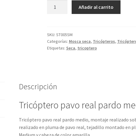
Tricóptero
Añadir al carrito
pavo
real
pardo
medio
SKU:
ST005SM
Categorías:
Mosca seca
,
Tricópteros
,
Tricópter
sin
Etiquetas:
Seca
,
tricoptero
muerte
cantidad
Descripción
Tricóptero pavo real pardo me
Tricóptero pavo real pardo medio, montaje realizado sob
realizado en pluma de pavo real, tejadillo montado en p
Medium y cabeza de color amarilla.