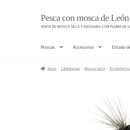
Ir
Ir
Pesca con mosca de León
a
al
VENTA DE MOSCA SECA Y AHOGADA CON PLUMA DE 
la
contenido
navegación
Moscas
Accesorios
Estado d
Inicio
#7897 (sin título)
Caja
Estado de tramos
Inicio
Categorías
Mosca seca
Tricópteros
Regístrate al canal de noticias
Resultados en