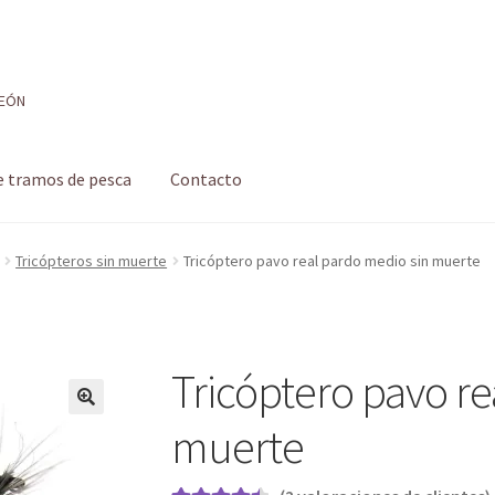
LEÓN
e tramos de pesca
Contacto
 de pesca
Formulario de contacto
Mi cuenta
Realizar pedido
Tricópteros sin muerte
Tricóptero pavo real pardo medio sin muerte
 pesca con mosca de León
Shop
Tienda
Tricóptero pavo re
muerte