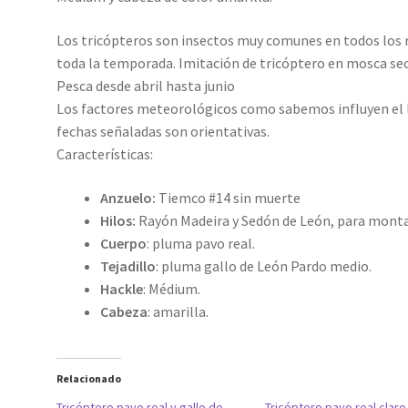
Los tricópteros son insectos muy comunes en todos los r
toda la temporada. Imitación de tricóptero en mosca se
Pesca desde abril hasta junio
Los factores meteorológicos como sabemos influyen el la
fechas señaladas son orientativas.
Características:
Anzuelo:
Tiemco #14 sin muerte
Hilos:
Rayón Madeira y Sedón de León, para monta
Cuerpo
: pluma pavo real.
Tejadillo
: pluma gallo de León Pardo medio.
Hackle
: Médium.
Cabeza
: amarilla.
Relacionado
Tricóptero pavo real y gallo de
Tricóptero pavo real claro