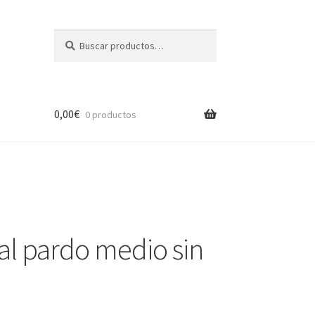
Buscar
Buscar
por:
0,00
€
0 productos
al pardo medio sin