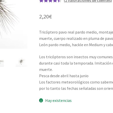
(
2
valoraciones de clientes)
Valorado
2
con
4.50
de
2,20
€
5 en base a
valoraciones
de clientes
Tricóptero pavo real pardo medio, montaje 
muerte, cuerpo realizado en pluma de pavo 
León pardo medio, hackle en Medium y cabe
Los tricópteros son insectos muy comunes 
durante casi toda la temporada. Imitación
muerte.
Pesca desde abril hasta junio
Los factores meteorológicos como sabemos 
por lo tanto las fechas señaladas son orien
Hay existencias