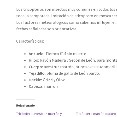
Los tricópteros son insectos muy comunes en todos los r
toda la temporada. Imitación de tricóptero en mosca se
Los factores meteorológicos como sabemos influyen el la
fechas señaladas son orientativas.
Características:
Anzuelo:
Tiemco #14 sin muerte
Hilos:
Rayón Madeira y Sedón de León, para monta
Cuerpo:
avestruz marrón, brinca avestruz amarill
Tejadillo:
pluma de gallo de León pardo.
Hackle:
Grizzly Olive.
Cabeza:
marron.
Relacionado
Tricóptero avestruz marrón y
Tricóptero marrón oscuro