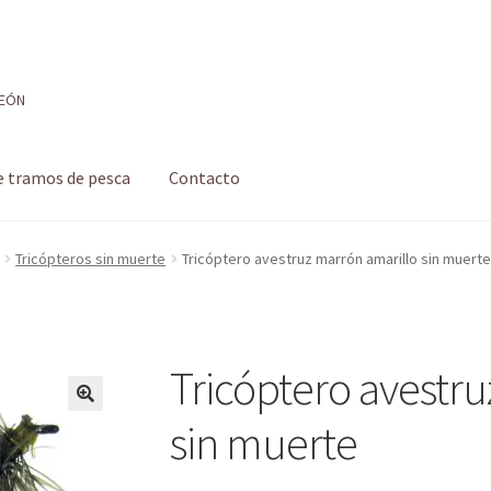
LEÓN
e tramos de pesca
Contacto
 de pesca
Formulario de contacto
Mi cuenta
Realizar pedido
Tricópteros sin muerte
Tricóptero avestruz marrón amarillo sin muert
 pesca con mosca de León
Shop
Tienda
Tricóptero avestru
sin muerte