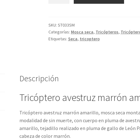
avestruz
marrón
amarillo
sin
SKU:
ST033SM
Categorías:
Mosca seca
,
Tricópteros
,
Tricópter
muerte
Etiquetas:
Seca
,
tricoptero
cantidad
Descripción
Tricóptero avestruz marrón am
Tricóptero avestruz marrón amarillo, mosca seca montad
modalidad de sin muerte, con cuerpo en pluma de avestr
amarillo, tejadillo realizado en pluma de gallo de León P
cabeza de color marrón.