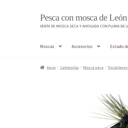
Ir
Ir
Pesca con mosca de León
a
al
VENTA DE MOSCA SECA Y AHOGADA CON PLUMA DE 
la
contenido
navegación
Moscas
Accesorios
Estado d
Inicio
#7897 (sin título)
Caja
Estado de tramos
Inicio
Categorías
Mosca seca
Tricópteros
Regístrate al canal de noticias
Resultados en