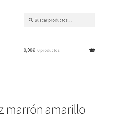
Buscar
Buscar
por:
0,00
€
0 productos
e
z marrón amarillo