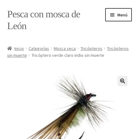
Ir
Ir
Pesca con mosca de
Menú
a
al
León
la
contenido
navegación
Inicio
Inicio
Categorías
Mosca seca
Tricópteros
Tricópteros
sin muerte
Tricóptero verde claro indio sin muerte
#7897 (sin título)
Caja
Estado de tramos de pesca
Formulario de contacto
Mi cuenta
Realizar pedido