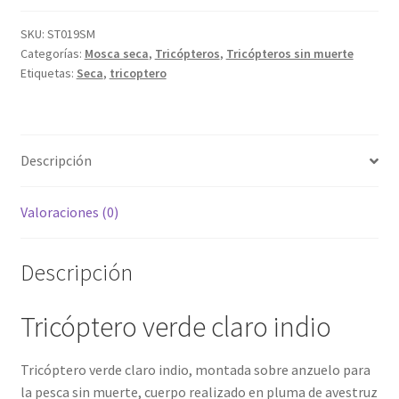
indio
sin
SKU:
ST019SM
Categorías:
Mosca seca
,
Tricópteros
,
Tricópteros sin muerte
muerte
Etiquetas:
Seca
,
tricoptero
cantidad
Descripción
Valoraciones (0)
Descripción
Tricóptero verde claro indio
Tricóptero verde claro indio, montada sobre anzuelo para
la pesca sin muerte, cuerpo realizado en pluma de avestruz