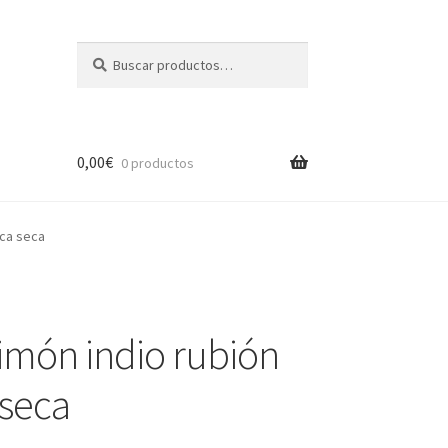
Buscar
Buscar
por:
0,00
€
0 productos
sca seca
limón indio rubión
 seca