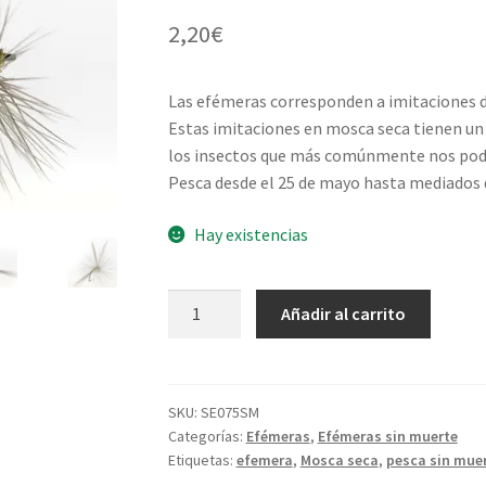
2,20
€
Las efémeras corresponden a imitaciones de
Estas imitaciones en mosca seca tienen un 
los insectos que más comúnmente nos pode
Pesca desde el 25 de mayo hasta mediados d
Hay existencias
Efémera
Añadir al carrito
amarillo
limón
indio
rubión
SKU:
SE075SM
Categorías:
Efémeras
,
Efémeras sin muerte
sin
Etiquetas:
efemera
,
Mosca seca
,
pesca sin mue
muerte