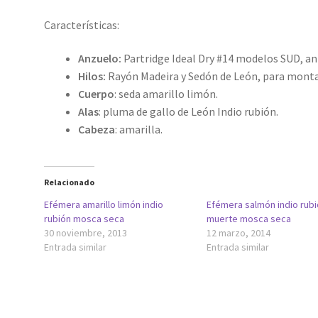
Características:
Anzuelo:
Partridge Ideal Dry #14 modelos SUD, anz
Hilos:
Rayón Madeira y Sedón de León, para monta
Cuerpo
: seda amarillo limón.
Alas
: pluma de gallo de León Indio rubión.
Cabeza
: amarilla.
Relacionado
Efémera amarillo limón indio
Efémera salmón indio rubi
rubión mosca seca
muerte mosca seca
30 noviembre, 2013
12 marzo, 2014
Entrada similar
Entrada similar