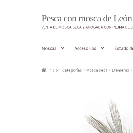
Ir
Ir
Pesca con mosca de León
a
al
VENTA DE MOSCA SECA Y AHOGADA CON PLUMA DE 
la
contenido
navegación
Moscas
Accesorios
Estado d
Inicio
#7897 (sin título)
Caja
Estado de tramos
Inicio
Categorías
Mosca seca
Efémeras
Regístrate al canal de noticias
Resultados en