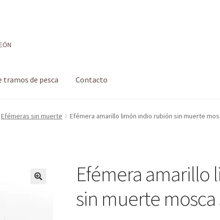
LEÓN
e tramos de pesca
Contacto
 de pesca
Formulario de contacto
Mi cuenta
Realizar pedido
Efémeras sin muerte
Efémera amarillo limón indio rubión sin muerte mo
 pesca con mosca de León
Shop
Tienda
Efémera amarillo 
sin muerte mosca