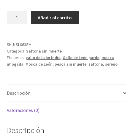
Mosca
Añadir al carrito
de
León
ahogada
saltona
SKU:
SL063SM
Categoría:
Saltona sin muerte
aconchada
Etiquetas:
gallo de León Indio
,
Gallo de León pardo
,
mosca
sin
ahogada
,
Mosca de León
,
pesca sin muerte
,
saltona
,
sereno
muerte
cantidad
Descripción
Valoraciones (0)
Descripción