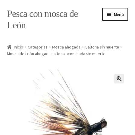
Ir
Ir
Pesca con mosca de
Menú
a
al
León
la
contenido
navegación
Inicio
Inicio
Categorías
Mosca ahogada
Saltona sin muerte
Mosca de León ahogada saltona aconchada sin muerte
#7897 (sin título)
Caja
Estado de tramos de pesca
Formulario de contacto
Mi cuenta
Realizar pedido