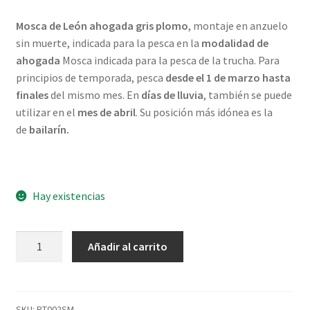
Mosca de León ahogada gris plomo
, montaje en anzuelo
sin muerte, indicada para la pesca en la
modalidad de
ahogada
Mosca indicada para la pesca de la trucha. Para
principios de temporada, pesca
desde el 1 de marzo hasta
finales
del mismo mes. En
días de lluvia
, también se puede
utilizar en el
mes de abril
. Su posición más idónea es la
de
bailarín.
Hay existencias
Gris
Añadir al carrito
plomo
sin
muerte
mosca
SKU:
PT002SM