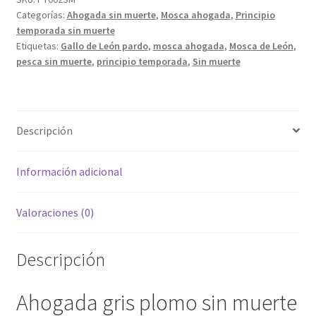
Categorías:
Ahogada sin muerte
,
Mosca ahogada
,
Principio
ahogada
temporada sin muerte
de
Etiquetas:
Gallo de León pardo
,
mosca ahogada
,
Mosca de León
,
León
pesca sin muerte
,
principio temporada
,
Sin muerte
cantidad
Descripción
Información adicional
Valoraciones (0)
Descripción
Ahogada gris plomo sin muerte