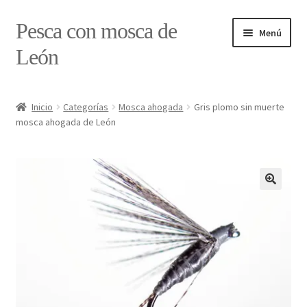
Ir
Ir
Pesca con mosca de
Menú
a
al
León
la
contenido
navegación
Inicio
Inicio
Categorías
Mosca ahogada
Gris plomo sin muerte
mosca ahogada de León
#7897 (sin título)
Caja
Estado de tramos de pesca
Formulario de contacto
Mi cuenta
Realizar pedido