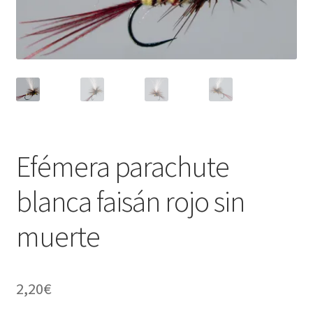
Regístrate al canal de noticias
Resultados en pesca con mosca de León
Shop
Tienda
Efémera parachute
blanca faisán rojo sin
muerte
2,20
€