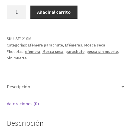
Efémera
Añadir al carrito
parachute
blanca
faisán
rojo
SKU:
SE121SM
Categorías:
Efémera parachute
,
Efémeras
,
Mosca seca
sin
Etiquetas:
efemera
,
Mosca seca
,
parachute
,
pesca sin muerte
,
muerte
Sin muerte
cantidad
Descripción
Valoraciones (0)
Descripción