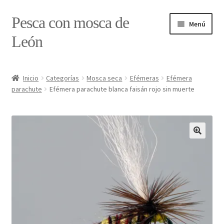
Ir
Ir
Pesca con mosca de
Menú
a
al
León
la
contenido
navegación
Inicio
Inicio
Categorías
Mosca seca
Efémeras
Efémera
parachute
Efémera parachute blanca faisán rojo sin muerte
#7897 (sin título)
Caja
Estado de tramos de pesca
Formulario de contacto
Mi cuenta
Realizar pedido