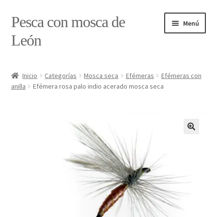
Ir
Ir
Pesca con mosca de
Menú
a
al
León
la
contenido
navegación
Inicio
Inicio
Categorías
Mosca seca
Efémeras
Efémeras con
anilla
Efémera rosa palo indio acerado mosca seca
#7897 (sin título)
Caja
Estado de tramos de pesca
Formulario de contacto
Mi cuenta
Realizar pedido