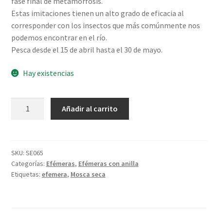
fase final de metamorfosis.
Estas imitaciones tienen un alto grado de eficacia al
corresponder con los insectos que más comúnmente nos
podemos encontrar en el río.
Pesca desde el 15 de abril hasta el 30 de mayo.
Hay existencias
Efémera
Añadir al carrito
rosa
palo
indio
acerado
SKU:
SE065
Categorías:
Efémeras
,
Efémeras con anilla
mosca
Etiquetas:
efemera
,
Mosca seca
seca
cantidad