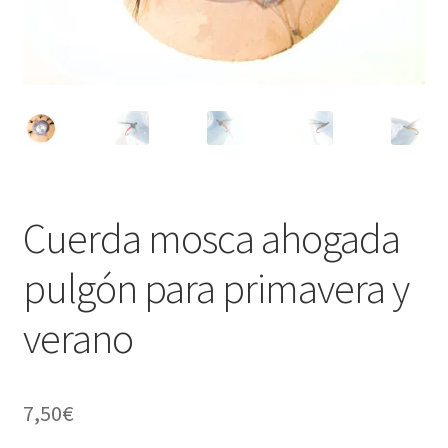
Regístrate al canal de noticias
Resultados en pesca con mosca de León
Shop
Tienda
Cuerda mosca ahogada
pulgón para primavera y
verano
7,50
€