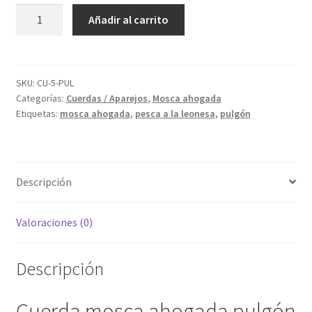
Cuerda
Añadir al carrito
mosca
ahogada
pulgón
para
SKU:
CU-5-PUL
Categorías:
Cuerdas / Aparejos
,
Mosca ahogada
primavera
Etiquetas:
mosca ahogada
,
pesca a la leonesa
,
pulgón
y
verano
cantidad
Descripción
Valoraciones (0)
Descripción
Cuerda mosca ahogada pulgón