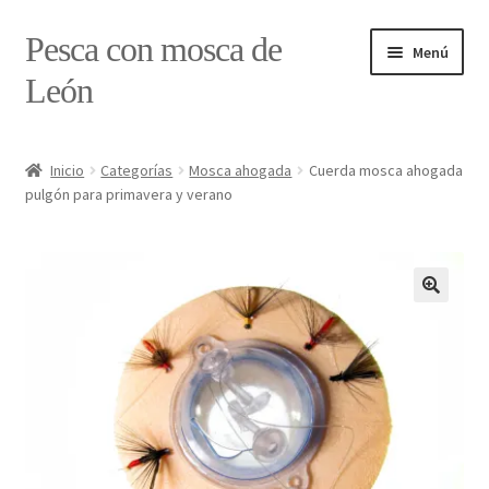
Ir
Ir
Pesca con mosca de
Menú
a
al
León
la
contenido
navegación
Inicio
Inicio
Categorías
Mosca ahogada
Cuerda mosca ahogada
pulgón para primavera y verano
#7897 (sin título)
Caja
Estado de tramos de pesca
Formulario de contacto
Mi cuenta
Realizar pedido